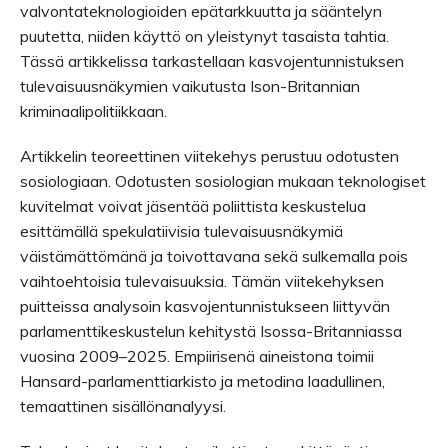
valvontateknologioiden epätarkkuutta ja sääntelyn
puutetta, niiden käyttö on yleistynyt tasaista tahtia.
Tässä artikkelissa tarkastellaan kasvojentunnistuksen
tulevaisuusnäkymien vaikutusta Ison-Britannian
kriminaalipolitiikkaan.
Artikkelin teoreettinen viitekehys perustuu odotusten
sosiologiaan. Odotusten sosiologian mukaan teknologiset
kuvitelmat voivat jäsentää poliittista keskustelua
esittämällä spekulatiivisia tulevaisuusnäkymiä
väistämättömänä ja toivottavana sekä sulkemalla pois
vaihtoehtoisia tulevaisuuksia. Tämän viitekehyksen
puitteissa analysoin kasvojentunnistukseen liittyvän
parlamenttikeskustelun kehitystä Isossa-Britanniassa
vuosina 2009–2025. Empiirisenä aineistona toimii
Hansard-parlamenttiarkisto ja metodina laadullinen,
temaattinen sisällönanalyysi.