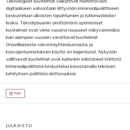
Teknologiset kuvitelmat vaikuttivat merkittävästi
digitaaliseen valvontaan liittyvään kriminaalipoliittiseen
keskusteluun ulkoisten tapahtumien ja tutkimustiedon
lisäksi. Tekoälybuumin siivittämänä optimistiset
kuvitelmat ovat viime vuosina nousseet näkyvämmäksi
kuin aiempien vuosien varoittavat kuvitelmat
Orwellilaisesta valvontayhteiskunnasta, ja
kasvojentunnistuksen käyttö on laajentunut. Nykyään
vallitsevat kuvitelmat ovat kuitenkin edistäneet kriittistä
kriminaalipoliittista keskustelua korostamalla teknisen
kehityksen poliittisia ulottuvuuksia.
PDF
JULKAISTU