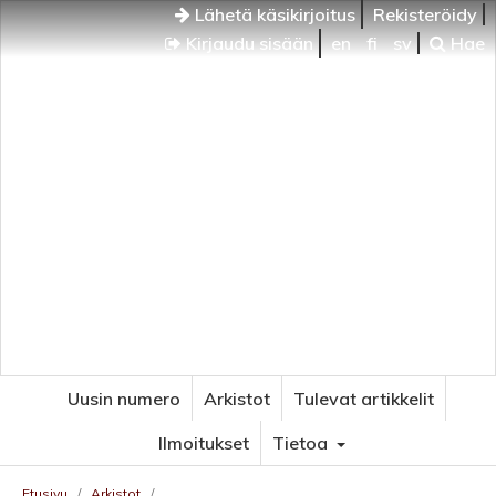
Lähetä käsikirjoitus
Rekisteröidy
Kirjaudu sisään
en
fi
sv
Hae
Uusin numero
Arkistot
Tulevat artikkelit
Ilmoitukset
Tietoa
Etusivu
/
Arkistot
/