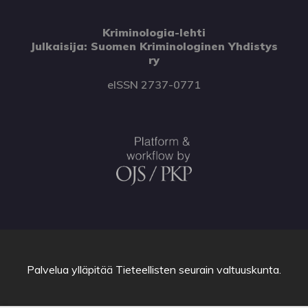
Kriminologia-lehti
Julkaisija: Suomen Kriminologinen Yhdistys
ry
eISSN 2737-0771
Palvelua ylläpitää
Tieteellisten seurain valtuuskunta
.