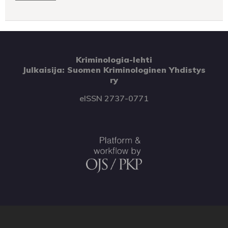
Kriminologia-lehti
Julkaisija: Suomen Kriminologinen Yhdistys
ry
eISSN 2737-0771