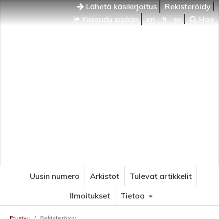
Lähetä käsikirjoitus
Rekisteröidy
Kirjaudu sisään
en
fi
sv
Hae
Uusin numero
Arkistot
Tulevat artikkelit
Ilmoitukset
Tietoa
Etusivu
/
Rekisteröidy