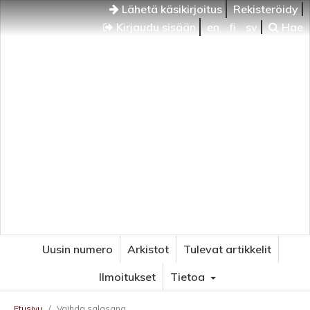
Lähetä käsikirjoitus
Rekisteröidy
Kirjaudu sisään
en
fi
sv
Hae
Uusin numero
Arkistot
Tulevat artikkelit
Ilmoitukset
Tietoa
Etusivu
/
Vaihda salasana