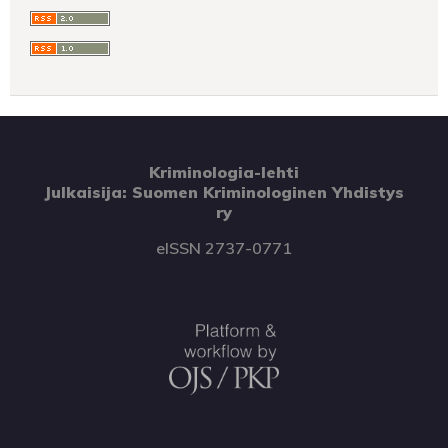
Kriminologia-lehti
Julkaisija: Suomen Kriminologinen Yhdistys
ry
eISSN 2737-0771