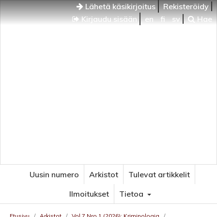
Lähetä käsikirjoitus
Rekisteröidy
Kirjaudu sisään
en
fi
sv
Hae
Uusin numero
Arkistot
Tulevat artikkelit
Ilmoitukset
Tietoa
Etusivu
/
Arkistot
/
Vol 7 Nro 1 (2026): Kriminologia
/