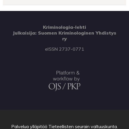
Kriminologia-lehti
Julkaisija: Suomen Kriminologinen Yhdistys
ry
eISSN 2737-0771
Palvelua ylläpitää
Tieteellisten seurain valtuuskunta
.