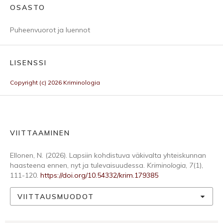
OSASTO
Puheenvuorot ja luennot
LISENSSI
Copyright (c) 2026 Kriminologia
VIITTAAMINEN
Ellonen, N. (2026). Lapsiin kohdistuva väkivalta yhteiskunnan
haasteena ennen, nyt ja tulevaisuudessa.
Kriminologia
,
7
(1),
111-120.
https://doi.org/10.54332/krim.179385
VIITTAUSMUODOT