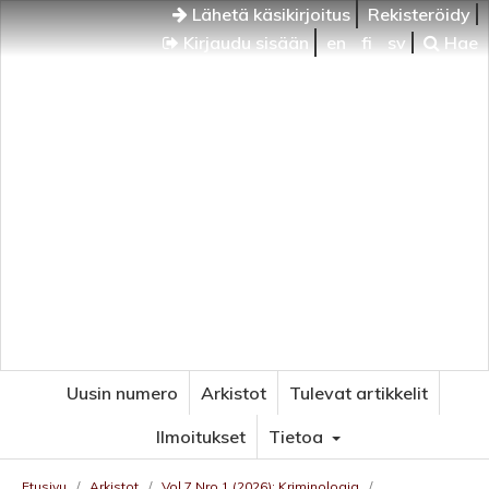
Lähetä käsikirjoitus
Rekisteröidy
Kirjaudu sisään
en
fi
sv
Hae
Uusin numero
Arkistot
Tulevat artikkelit
Ilmoitukset
Tietoa
Etusivu
/
Arkistot
/
Vol 7 Nro 1 (2026): Kriminologia
/