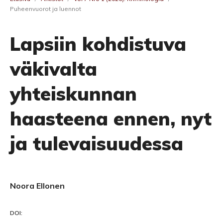
Puheenvuorot ja luennot
Lapsiin kohdistuva
väkivalta
yhteiskunnan
haasteena ennen, nyt
ja tulevaisuudessa
Noora Ellonen
DOI: