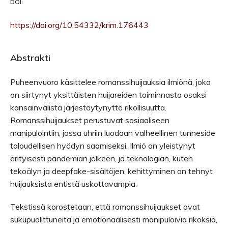
DOI:
https://doi.org/10.54332/krim.176443
Abstrakti
Puheenvuoro käsittelee romanssihuijauksia ilmiönä, joka
on siirtynyt yksittäisten huijareiden toiminnasta osaksi
kansainvälistä järjestäytynyttä rikollisuutta.
Romanssihuijaukset perustuvat sosiaaliseen
manipulointiin, jossa uhriin luodaan valheellinen tunneside
taloudellisen hyödyn saamiseksi. Ilmiö on yleistynyt
erityisesti pandemian jälkeen, ja teknologian, kuten
tekoälyn ja deepfake-sisältöjen, kehittyminen on tehnyt
huijauksista entistä uskottavampia.
Tekstissä korostetaan, että romanssihuijaukset ovat
sukupuolittuneita ja emotionaalisesti manipuloivia rikoksia,