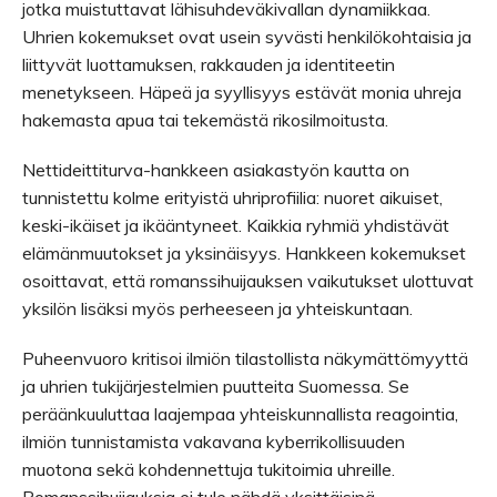
jotka muistuttavat lähisuhdeväkivallan dynamiikkaa.
Uhrien kokemukset ovat usein syvästi henkilökohtaisia ja
liittyvät luottamuksen, rakkauden ja identiteetin
menetykseen. Häpeä ja syyllisyys estävät monia uhreja
hakemasta apua tai tekemästä rikosilmoitusta.
Nettideittiturva-hankkeen asiakastyön kautta on
tunnistettu kolme erityistä uhriprofiilia: nuoret aikuiset,
keski-ikäiset ja ikääntyneet. Kaikkia ryhmiä yhdistävät
elämänmuutokset ja yksinäisyys. Hankkeen kokemukset
osoittavat, että romanssihuijauksen vaikutukset ulottuvat
yksilön lisäksi myös perheeseen ja yhteiskuntaan.
Puheenvuoro kritisoi ilmiön tilastollista näkymättömyyttä
ja uhrien tukijärjestelmien puutteita Suomessa. Se
peräänkuuluttaa laajempaa yhteiskunnallista reagointia,
ilmiön tunnistamista vakavana kyberrikollisuuden
muotona sekä kohdennettuja tukitoimia uhreille.