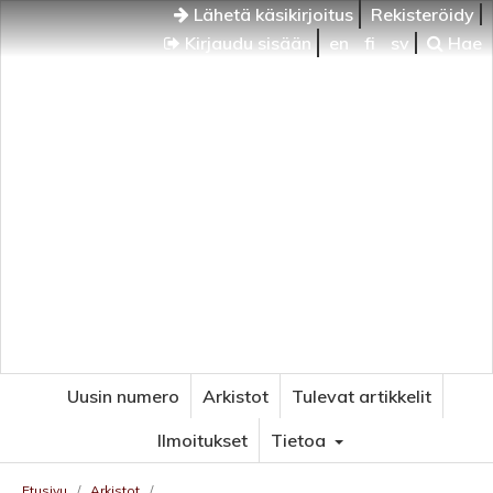
Lähetä käsikirjoitus
Rekisteröidy
Kirjaudu sisään
en
fi
sv
Hae
Uusin numero
Arkistot
Tulevat artikkelit
Ilmoitukset
Tietoa
Etusivu
/
Arkistot
/