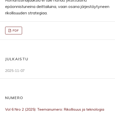
Romanssihuijauksia ei tule nähdä yksittäisinä
epäonnistuneina deittailuina, vaan osana järjestäytyneen
rikollisuuden strategiaa.
PDF
JULKAISTU
2025-11-07
NUMERO
Vol 6 Nro 2 (2025): Teemanumero: Rikollisuus ja teknologia