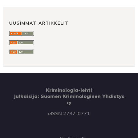
UUSIMMAT ARTIKKELIT
Kriminologia-lehti
Julkaisija: Suomen Kriminologinen Yhdistys
ry
eISSN 2737-0771