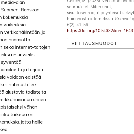
Celuch, M. (2025). Verkkohäirinnän
, media-alan
seuraukset: Miten uhrit,
kä Suomen, Ranskan,
sivustaseuraajat ja yhteisöt selviy
tön kokemuksia
häirinnästä internetissä.
Kriminolo
ia vaikeuksia
6
(2), 41-56.
https://doi.org/10.54332/krim.1643
 verkkohäirintään, ja
nnän huomiotta
VIITTAUSMUODOT
en sekä Internet-taitojen
iksi resursseiksi
s syventää
amiikasta ja tarjoaa
ssiä voidaan edistää
kkeli hahmottelee
ää alustavia todisteita
 verkkohäirinnän uhrien
toistaiseksi vähän
uinka tärkeää on
muksia, jotta heille
kea.