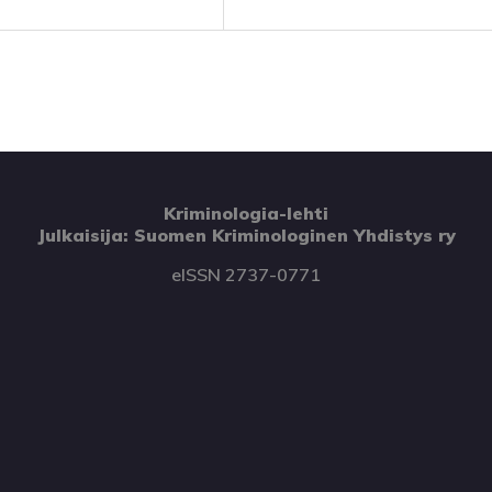
Kriminologia-lehti
Julkaisija: Suomen Kriminologinen Yhdistys ry
eISSN 2737-0771