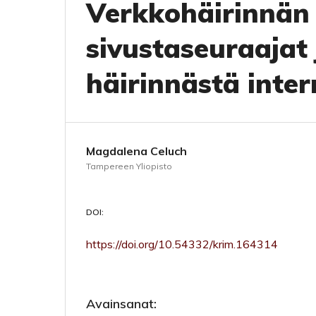
Verkkohäirinnän 
sivustaseuraajat 
häirinnästä inter
Magdalena Celuch
Tampereen Yliopisto
DOI:
https://doi.org/10.54332/krim.164314
Avainsanat: