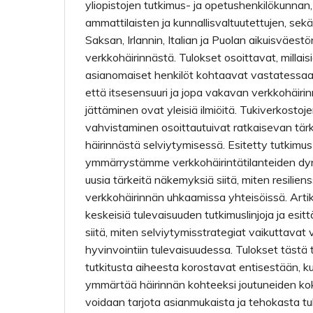
yliopistojen tutkimus- ja opetushenkilökunnan
ammattilaisten ja kunnallisvaltuutettujen, se
Saksan, Irlannin, Italian ja Puolan aikuisväes
verkkohäirinnästä. Tulokset osoittavat, millais
asianomaiset henkilöt kohtaavat vastatessaan
että itsesensuuri ja jopa vakavan verkkohäiri
jättäminen ovat yleisiä ilmiöitä. Tukiverkostoj
vahvistaminen osoittautuivat ratkaisevan tärke
häirinnästä selviytymisessä. Esitetty tutkimu
ymmärrystämme verkkohäirintätilanteiden dyn
uusia tärkeitä näkemyksiä siitä, miten resilien
verkkohäirinnän uhkaamissa yhteisöissä. Arti
keskeisiä tulevaisuuden tutkimuslinjoja ja esitt
siitä, miten selviytymisstrategiat vaikuttavat
hyvinvointiin tulevaisuudessa. Tulokset tästä 
tutkitusta aiheesta korostavat entisestään, k
ymmärtää häirinnän kohteeksi joutuneiden koke
voidaan tarjota asianmukaista ja tehokasta tu