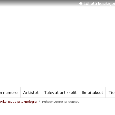
Lähetä käsikirjo
in numero
Arkistot
Tulevat artikkelit
Ilmoitukset
Ti
Rikollisuus ja teknologia
/
Puheenvuorot ja luennot