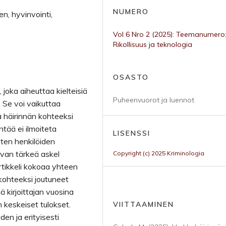
NUMERO
en, hyvinvointi,
Vol 6 Nro 2 (2025): Teemanumero
Rikollisuus ja teknologia
OSASTO
 joka aiheuttaa kielteisiä
Puheenvuorot ja luennot
. Se voi vaikuttaa
aa häirinnän kohteeksi
ntää ei ilmoiteta
LISENSSI
sten henkilöiden
evan tärkeä askel
Copyright (c) 2025 Kriminologia
tikkeli kokoaa yhteen
 kohteeksi joutuneet
ä kirjoittajan vuosina
keskeiset tulokset.
VIITTAAMINEN
en ja erityisesti