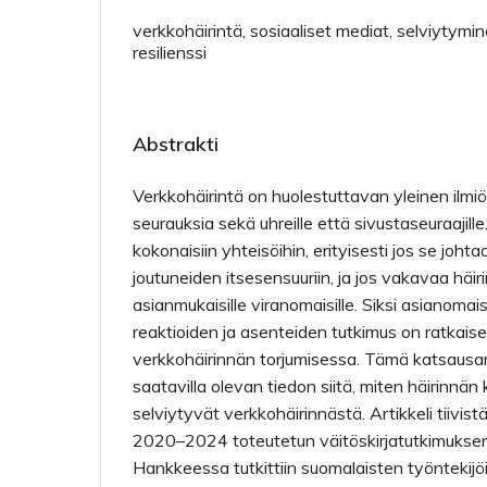
verkkohäirintä, sosiaaliset mediat, selviytymin
resilienssi
Abstrakti
Verkkohäirintä on huolestuttavan yleinen ilmiö,
seurauksia sekä uhreille että sivustaseuraajille
kokonaisiin yhteisöihin, erityisesti jos se joht
joutuneiden itsesensuuriin, ja jos vakavaa häiri
asianmukaisille viranomaisille. Siksi asianomai
reaktioiden ja asenteiden tutkimus on ratkais
verkkohäirinnän torjumisessa. Tämä katsausar
saatavilla olevan tiedon siitä, miten häirinnän
selviytyvät verkkohäirinnästä. Artikkeli tiivistä
2020–2024 toteutetun väitöskirjatutkimuksen 
Hankkeessa tutkittiin suomalaisten työntekijöid