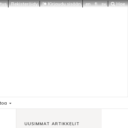
itus
Rekisteröidy
Kirjaudu sisään
en
fi
sv
Hae
etoa
UUSIMMAT ARTIKKELIT