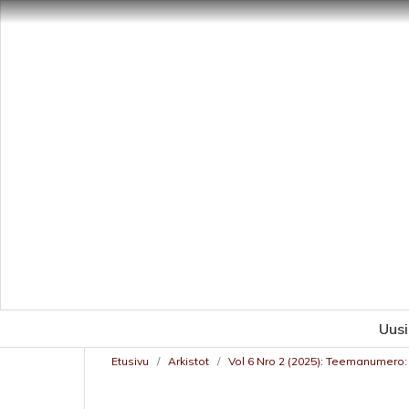
Uus
Etusivu
/
Arkistot
/
Vol 6 Nro 2 (2025): Teemanumero: 