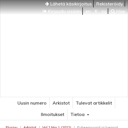
Lähetä käsikirjoitus
Rekisteröidy
Kirjaudu sisään
en
fi
sv
Hae
Uusin numero
Arkistot
Tulevat artikkelit
Ilmoitukset
Tietoa
Etusivu
/
Arkistot
/
Vol 2 Nro 1 (2022)
/
Puheenvuorot ja luennot