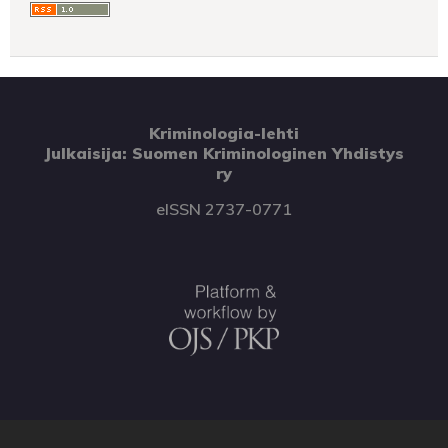
Kriminologia-lehti
Julkaisija: Suomen Kriminologinen Yhdistys
ry
eISSN 2737-0771