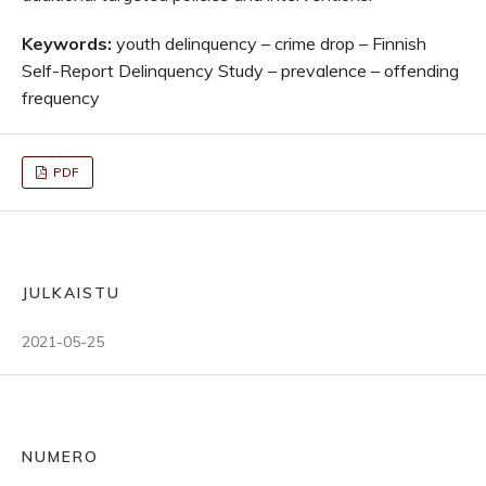
Keywords:
youth delinquency – crime drop – Finnish
Self-Report Delinquency Study – prevalence – offending
frequency
PDF
JULKAISTU
2021-05-25
NUMERO