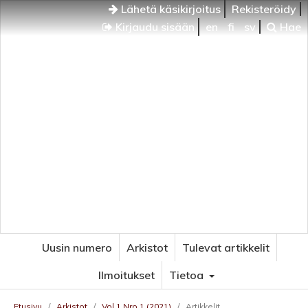
Lähetä käsikirjoitus
Rekisteröidy
Kirjaudu sisään
en
fi
sv
Hae
Uusin numero
Arkistot
Tulevat artikkelit
Ilmoitukset
Tietoa
Etusivu
/
Arkistot
/
Vol 1 Nro 1 (2021)
/
Artikkelit