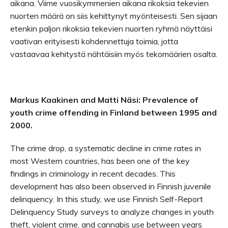
aikana. Viime vuosikymmenien aikana rikoksia tekevien
nuorten määrä on siis kehittynyt myönteisesti. Sen sijaan
etenkin paljon rikoksia tekevien nuorten ryhmä näyttäisi
vaativan erityisesti kohdennettuja toimia, jotta
vastaavaa kehitystä nähtäisiin myös tekomäärien osalta.
Markus Kaakinen and Matti Näsi: Prevalence of
youth crime offending in Finland between 1995 and
2000.
The crime drop, a systematic decline in crime rates in
most Western countries, has been one of the key
findings in criminology in recent decades. This
development has also been observed in Finnish juvenile
delinquency. In this study, we use Finnish Self-Report
Delinquency Study surveys to analyze changes in youth
theft, violent crime, and cannabis use between years