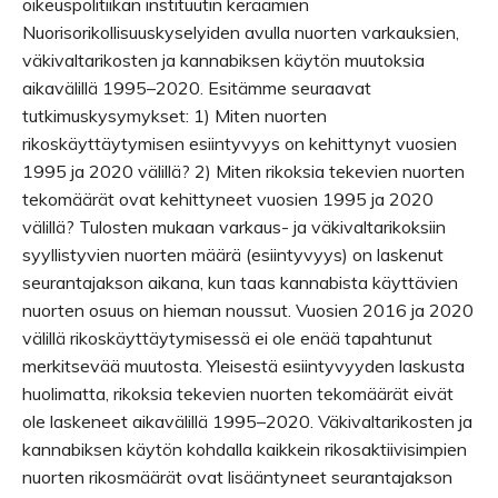
oikeuspolitiikan instituutin keräämien
Nuorisorikollisuuskyselyiden avulla nuorten varkauksien,
väkivaltarikosten ja kannabiksen käytön muutoksia
aikavälillä 1995–2020. Esitämme seuraavat
tutkimuskysymykset: 1) Miten nuorten
rikoskäyttäytymisen esiintyvyys on kehittynyt vuosien
1995 ja 2020 välillä? 2) Miten rikoksia tekevien nuorten
tekomäärät ovat kehittyneet vuosien 1995 ja 2020
välillä? Tulosten mukaan varkaus- ja väkivaltarikoksiin
syyllistyvien nuorten määrä (esiintyvyys) on laskenut
seurantajakson aikana, kun taas kannabista käyttävien
nuorten osuus on hieman noussut. Vuosien 2016 ja 2020
välillä rikoskäyttäytymisessä ei ole enää tapahtunut
merkitsevää muutosta. Yleisestä esiintyvyyden laskusta
huolimatta, rikoksia tekevien nuorten tekomäärät eivät
ole laskeneet aikavälillä 1995–2020. Väkivaltarikosten ja
kannabiksen käytön kohdalla kaikkein rikosaktiivisimpien
nuorten rikosmäärät ovat lisääntyneet seurantajakson