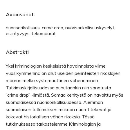
Avainsanat:
nuorisorikollisuus, crime drop, nuorisorikollisuuskyselyt,
esiintyvyys, tekomäärät
Abstrakti
Yksi kriminologian keskeisistä havainnoista viime
vuosikymmeninä on ollut useiden perinteisten rikoslajien
määrän melko systemaattinen väheneminen.
Tutkimuskirjallisuudessa puhutaankin niin sanotusta
”crime drop” -ilmiöstä. Samaa kehitystä on havaittu myös
suomalaisessa nuorisorikollisuudessa. Aiemman
suomalaisen tutkimuksen mukaan nuoret tekevät ja
kokevat historiallisen vähän rikoksia. Tässä
tutkimuksessa tarkastelemme Kriminologian ja