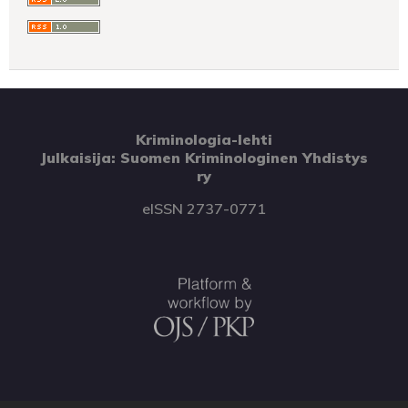
Kriminologia-lehti
Julkaisija: Suomen Kriminologinen Yhdistys
ry
eISSN 2737-0771