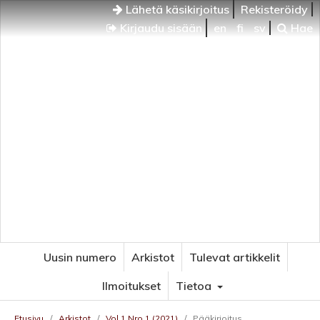
Lähetä käsikirjoitus
Rekisteröidy
Kirjaudu sisään
en
fi
sv
Hae
Uusin numero
Arkistot
Tulevat artikkelit
Ilmoitukset
Tietoa
Etusivu
/
Arkistot
/
Vol 1 Nro 1 (2021)
/
Pääkirjoitus