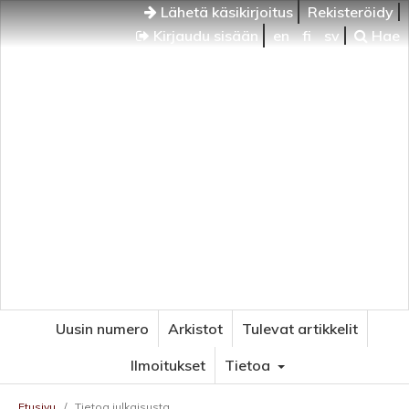
Lähetä käsikirjoitus
Rekisteröidy
Kirjaudu sisään
en
fi
sv
Hae
Uusin numero
Arkistot
Tulevat artikkelit
Ilmoitukset
Tietoa
Etusivu
/
Tietoa julkaisusta