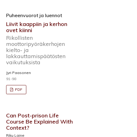
Puheenvuorot ja luennot
Liivit kaappiin ja kerhon
ovet kiinni
Rikollisten
moottoripyöräkerhojen
kielto- ja
lakkauttamispäätösten
vaikutuksista
Jyri Paasonen
91-98
PDF
Can Post-prison Life
Course Be Explained With
Context?
Riku Laine