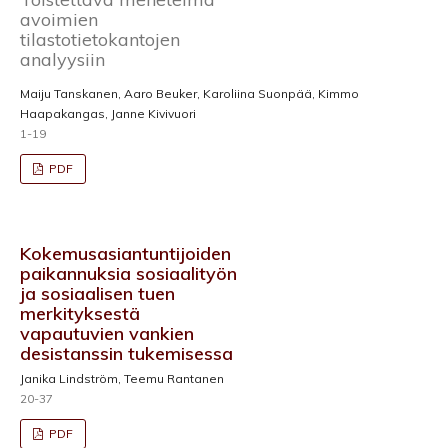
avoimien
tilastotietokantojen
analyysiin
Maiju Tanskanen, Aaro Beuker, Karoliina Suonpää, Kimmo
Haapakangas, Janne Kivivuori
1-19
PDF
Kokemusasiantuntijoiden
paikannuksia sosiaalityön
ja sosiaalisen tuen
merkityksestä
vapautuvien vankien
desistanssin tukemisessa
Janika Lindström, Teemu Rantanen
20-37
PDF