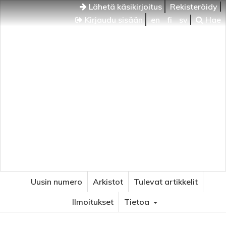
Lähetä käsikirjoitus
Rekisteröidy
Kirjaudu sisään
en
fi
sv
Hae
Uusin numero
Arkistot
Tulevat artikkelit
Ilmoitukset
Tietoa