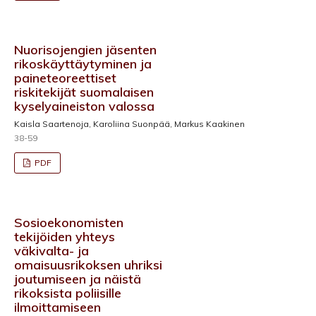
Nuorisojengien jäsenten
rikoskäyttäytyminen ja
paineteoreettiset
riskitekijät suomalaisen
kyselyaineiston valossa
Kaisla Saartenoja, Karoliina Suonpää, Markus Kaakinen
38-59
PDF
Sosioekonomisten
tekijöiden yhteys
väkivalta- ja
omaisuusrikoksen uhriksi
joutumiseen ja näistä
rikoksista poliisille
ilmoittamiseen