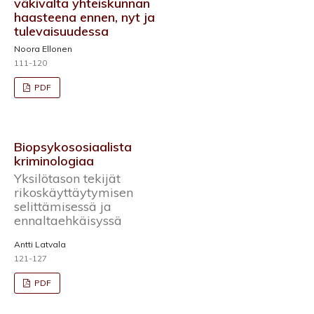
väkivalta yhteiskunnan
haasteena ennen, nyt ja
tulevaisuudessa
Noora Ellonen
111-120
PDF
Biopsykososiaalista
kriminologiaa
Yksilötason tekijät
rikoskäyttäytymisen
selittämisessä ja
ennaltaehkäisyssä
Antti Latvala
121-127
PDF