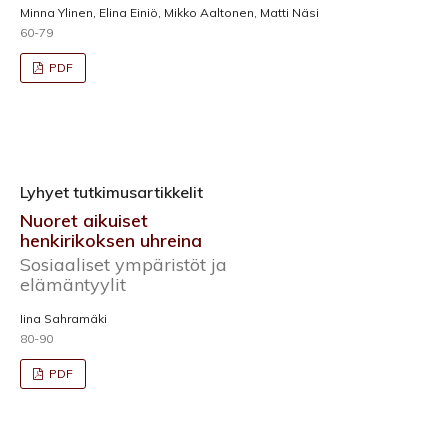
Minna Ylinen, Elina Einiö, Mikko Aaltonen, Matti Näsi
60-79
PDF
Lyhyet tutkimusartikkelit
Nuoret aikuiset
henkirikoksen uhreina
Sosiaaliset ympäristöt ja
elämäntyylit
Iina Sahramäki
80-90
PDF