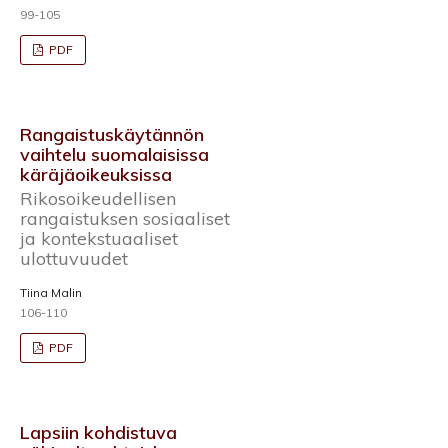
99-105
PDF
Rangaistuskäytännön
vaihtelu suomalaisissa
käräjäoikeuksissa
Rikosoikeudellisen
rangaistuksen sosiaaliset
ja kontekstuaaliset
ulottuvuudet
Tiina Malin
106-110
PDF
Lapsiin kohdistuva